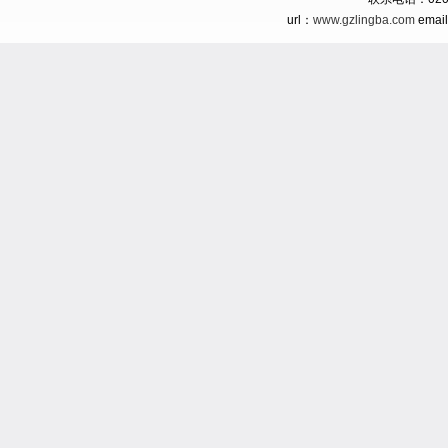
url：
www.gzlingba.com
emai